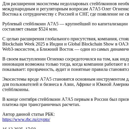
Для расширения экосистемы недолларовых стейблкоинов необхо
международным и регуляторным вопросам A7A5 Олег Огиенко в
Востока к сотрудничеству с Россией и СНГ, где появление не 
Рублевый стейблкоин А7А5 — крупнейший по капитализации с
составляет свыше $524 млн.
С целью расширения глобального присутствия, компания, стоящ
Blockchain Week 2025 в Индии и Global Blockchain Show в ОА
Web3-экосистем, а Ближний Восток — один из самых динамич
В своем выступлении Огиенко сосредоточился на том, как инд
инновация возможна только тогда, когда компании работают в 
показывает: прозрачность, аудит и понятные правила становят
Экосистемы вроде A7A5 становятся основным инструментом дл
для пользователей и бизнеса в Азии, Африке и Южной Амери
стейблкоины.
В конце сентября стейблкоин A7A5 первым в России был приз
платежа при трансграничных расчетах.
Автор данной статьи РБК:
https://www.rbc.ru/crypto/