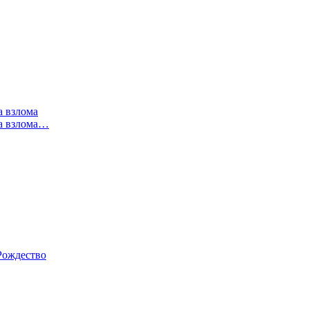
а взлома
за взлома…
 Рождество