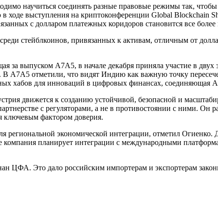
димо научиться соединять разные правовые режимы так, чтобы би
 ходе выступления на криптоконференции Global Blockchain S
связанных с долларом платежных коридоров становится все более
реди стейблкоинов, привязанных к активам, отличным от долл
ая за выпуском A7A5, в начале декабря приняла участие в двух
Э. В A7A5 отметили, что видят Индию как важную точку пересе
ных хабов для инноваций в цифровых финансах, соединяющая А
устрия движется к созданию устойчивой, безопасной и масштаб
партнерстве с регуляторами, а не в противостоянии с ними. Он 
ся ключевым фактором доверия.
я региональной экономической интеграции, отметил Огиенко. Д
ке компания планирует интеграции с международными платформ
нан ЦФА. Это дало российским импортерам и экспортерам закон