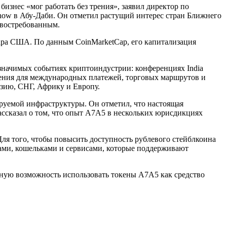
знес «мог работать без трения», заявил директор по
how в Абу-Даби. Он отметил растущий интерес стран Ближнего
 востребованным.
ара США. По данным CoinMarketCap, его капитализация
 значимых событиях криптоиндустрии: конференциях India
чения для международных платежей, торговых маршрутов и
зию, СНГ, Африку и Европу.
ируемой инфраструктуры. Он отметил, что настоящая
рассказал о том, что опыт A7A5 в нескольких юрисдикциях
ля того, чтобы повысить доступность рублевого стейблкоина
ами, кошельками и сервисами, которые поддерживают
ную возможность использовать токены А7А5 как средство