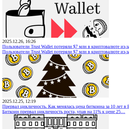
2025.12.26, 16:26
Пользователи Trust Wallet потеряли $7 млн в криптовалюте из-з
Пользователи Trust Wallet потеряли $7 млн в криптовалюте из-
2025.12.25, 12:19
Прервал цикличность. Как менялась цена биткоина за 10 лет в
Биткоин прервал цикличность роста, упав на 11% к цене 25…