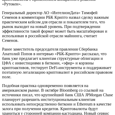
«Рутокен».
Генеральный директор АО «ИнтелионДата» Тимофей
Семенов в комментарии РБК Крипто назвал сделку важным
практическим кейсом для отрасли и показателем того, что
рынок выходит на новый уровень. При подтверждении
эффективности такой формат может быть масштабирован и
использован в российской отрасли майнинга, считает
Семенов.
Ранее заместитель председателя правления Сбербанка
Анатолий Попов в интервью «РБК-Крипто» рассказал, что
банк уже предлагает клиентам структурные облигации и
ЦФА с инвестициями в биткоин, «эфир» и корзины
криптоактивов, тестирует DeFi-инструменты и поддерживает
поэтапную легализацию криптовалют в российском правовом
поле.
Подобная практика одновременно появляется на
американском рынке. В октябре Bloomberg со ссылкой на
источники писал, что крупнейший банк США JPMorgan Chase
планирует разрешить институциональным клиентам
использовать непосредственно биткоин и Ethereum в качестве
залога при получении кредитов. Криптовалюты будут
храниться у сторонней компании-кастодиана. Новый сервис