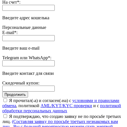
На счет
*
:
Введите адрес кошелька
Персональные данные
E-mail
*
:
Введите ваш e-mail
Telegram или WhatsApp
*
:
Введите контакт для связи
Скидочный купон:
Я прочитал(-а) и согласен(-на) с
условиями и правилами
обмена
, политикой
AML/KYT/KYC проверки
и с
политикой
обработки персональных данных
Я подтверждаю, что создаю заявку не по просьбе третьих
лиц.
(Составляя заявку по просьбе третьих незнакомых вам
лиц - Вы с большой вероятностью можете стать жертвой