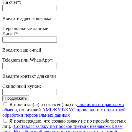
На счет
*
:
Введите адрес кошелька
Персональные данные
E-mail
*
:
Введите ваш e-mail
Telegram или WhatsApp
*
:
Введите контакт для связи
Скидочный купон:
Я прочитал(-а) и согласен(-на) с
условиями и правилами
обмена
, политикой
AML/KYT/KYC проверки
и с
политикой
обработки персональных данных
Я подтверждаю, что создаю заявку не по просьбе третьих
лиц.
(Составляя заявку по просьбе третьих незнакомых вам
лиц - Вы с большой вероятностью можете стать жертвой