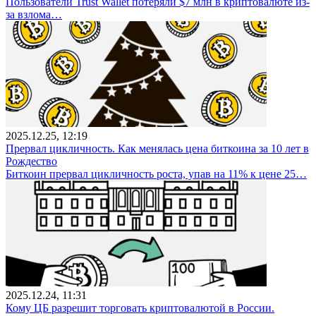
Пользователи Trust Wallet потеряли $7 млн в криптовалюте из-
за взлома…
2025.12.25, 12:19
Прервал цикличность. Как менялась цена биткоина за 10 лет в
Рождество
Биткоин прервал цикличность роста, упав на 11% к цене 25…
2025.12.24, 11:31
Кому ЦБ разрешит торговать криптовалютой в России.